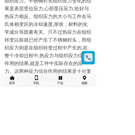
组织应力。不锈钢封头组织应力变化的结
果是表层受拉应力,心部受压应力,恰好与
热应力相反。组织应力的大小与工件在马
氏体相变区的冷却速度,形状，材料的化
学成分等因素有关。只不过热应力在组织
转变以前就已经产生了不锈钢封头，而组
织应力则是在组织转变过程中产生的,在
整个冷却过程中,热应力与组织应力综合
作用的结果,就是工件中实际存在的应
力。这两种应力综合作用的结果是十分复
낀
넓
넒
끇
杂的,受着许多因素的影响,如成分、形
首页
手机
产品
地图
状、热处理工艺等。就其发展过程来说只
有两种类型,即热应力和组织应力,作用方
向相反时二者抵消,作用方向相同时二者
相互迭加。不管是相互抵消还是相互迭
加,两个应力应有一个占主导因素,热应力
占主导地位时的作用结果是工件心部受
拉,表面受压。组织应力占主导地位时的